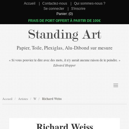
Accueil
Contactez-nous
Qui sommes-nous ?
Se connecter
S'inscrire
Panier: (0)
FRAIS DE PORT OFFERT À PARTIR DE 100€
Standing Art
Papier, Toile, Plexiglas, Alu-Dibond sur mesure
« Si vous pouviez le dire avec des mots, il n'y aurait aucune raison de le peindre. »
Edward Hopper
Accueil
Artistes
W
Richard Weiss
Richard Weiss