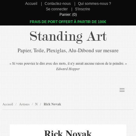
Accueil
Contactez-nous
Qui sommes-nous ?
Se connecter
S'inscrire
Panier: (0)
FRAIS DE PORT OFFERT À PARTIR DE 100€
Standing Art
Papier, Toile, Plexiglas, Alu-Dibond sur mesure
« Si vous pouviez le dire avec des mots, il n'y aurait aucune raison de le peindre. »
Edward Hopper
Accueil
Artistes
N
Rick Novak
Rick Novak