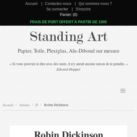
Accueil
Contactez-nous
Qui sommes-nous ?
Se connecter
S'inscrire
Panier: (0)
FRAIS DE PORT OFFERT À PARTIR DE 100€
Standing Art
Papier, Toile, Plexiglas, Alu-Dibond sur mesure
« Si vous pouviez le dire avec des mots, il n'y aurait aucune raison de le peindre. »
Edward Hopper
Accueil
Artistes
D
Robin Dickinson
Robin Dickinson