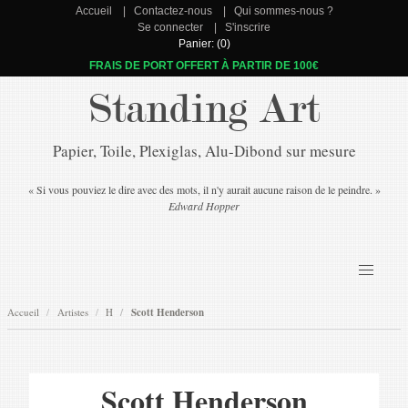
Accueil
Contactez-nous
Qui sommes-nous ?
Se connecter
S'inscrire
Panier: (0)
FRAIS DE PORT OFFERT À PARTIR DE 100€
Standing Art
Papier, Toile, Plexiglas, Alu-Dibond sur mesure
« Si vous pouviez le dire avec des mots, il n'y aurait aucune raison de le peindre. »
Edward Hopper
Accueil
Artistes
H
Scott Henderson
Scott Henderson