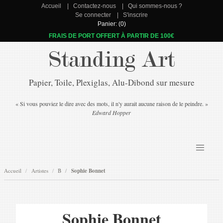
Accueil
Contactez-nous
Qui sommes-nous ?
Se connecter
S'inscrire
Panier: (0)
FRAIS DE PORT OFFERT À PARTIR DE 100€
Standing Art
Papier, Toile, Plexiglas, Alu-Dibond sur mesure
« Si vous pouviez le dire avec des mots, il n'y aurait aucune raison de le peindre. »
Edward Hopper
Accueil
Artistes
B
Sophie Bonnet
Sophie Bonnet