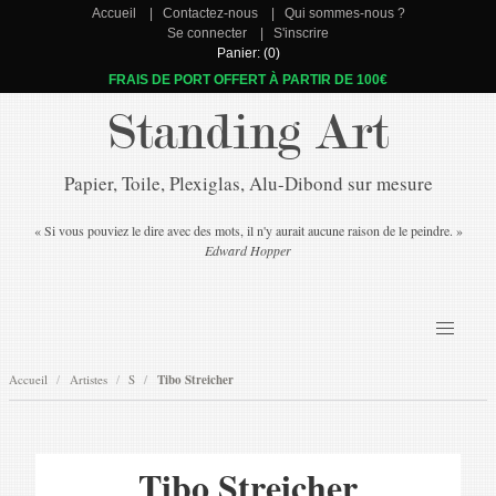
Accueil
Contactez-nous
Qui sommes-nous ?
Se connecter
S'inscrire
Panier: (0)
FRAIS DE PORT OFFERT À PARTIR DE 100€
Standing Art
Papier, Toile, Plexiglas, Alu-Dibond sur mesure
« Si vous pouviez le dire avec des mots, il n'y aurait aucune raison de le peindre. »
Edward Hopper
Accueil
Artistes
S
Tibo Streicher
Tibo Streicher