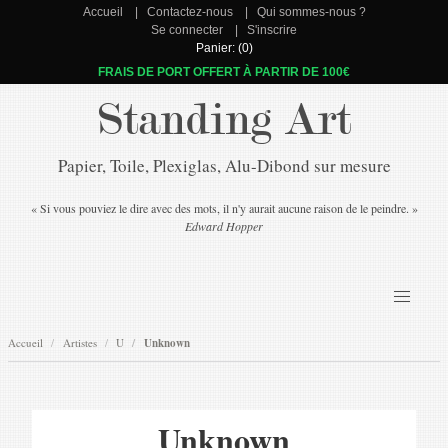
Accueil
Contactez-nous
Qui sommes-nous ?
Se connecter
S'inscrire
Panier: (0)
FRAIS DE PORT OFFERT À PARTIR DE 100€
Standing Art
Papier, Toile, Plexiglas, Alu-Dibond sur mesure
« Si vous pouviez le dire avec des mots, il n'y aurait aucune raison de le peindre. »
Edward Hopper
Accueil
Artistes
U
Unknown
Unknown