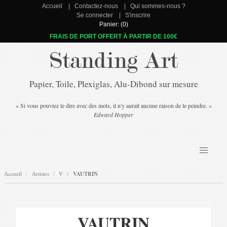
Accueil
Contactez-nous
Qui sommes-nous ?
Se connecter
S'inscrire
Panier: (0)
FRAIS DE PORT OFFERT À PARTIR DE 100€
Standing Art
Papier, Toile, Plexiglas, Alu-Dibond sur mesure
« Si vous pouviez le dire avec des mots, il n'y aurait aucune raison de le peindre. »
Edward Hopper
Accueil
Artistes
V
VAUTRIN
VAUTRIN