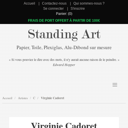
Accueil
Contactez-nous
Qui sommes-nous ?
Se connecter
S'inscrire
Panier: (0)
FRAIS DE PORT OFFERT À PARTIR DE 100€
Standing Art
Papier, Toile, Plexiglas, Alu-Dibond sur mesure
« Si vous pouviez le dire avec des mots, il n'y aurait aucune raison de le peindre. »
Edward Hopper
Accueil
Artistes
C
Virginie Cadoret
Virginie Cadoret