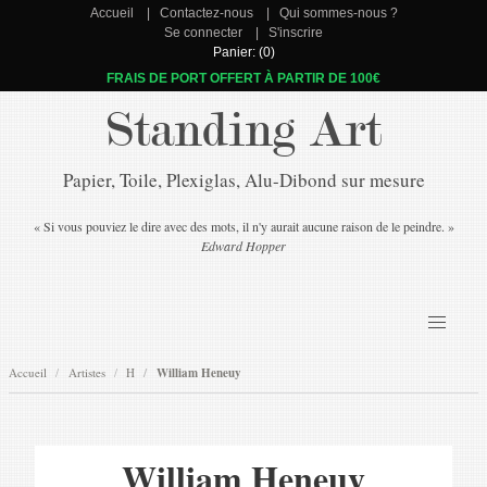
Accueil
Contactez-nous
Qui sommes-nous ?
Se connecter
S'inscrire
Panier: (0)
FRAIS DE PORT OFFERT À PARTIR DE 100€
Standing Art
Papier, Toile, Plexiglas, Alu-Dibond sur mesure
« Si vous pouviez le dire avec des mots, il n'y aurait aucune raison de le peindre. »
Edward Hopper
Accueil
Artistes
H
William Heneuy
William Heneuy