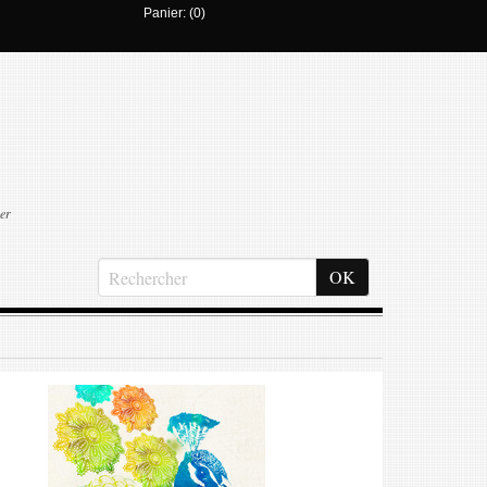
Panier: (0)
er