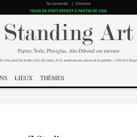
Se connecter
S'inscrire
FRAIS DE PORT OFFERT À PARTIR DE 100€
Standing Art
Papier, Toile, Plexiglas, Alu-Dibond sur mesure
Si vous pouviez le dire avec des mots, il n'y aurait aucune raison de le peindre. »
Edward Hopp
NS
LIEUX
THÈMES