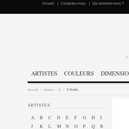
Accueil
Contactez-nous
Qui sommes-nous ?
« 
ARTISTES
COULEURS
DIMENSIO
Accueil
Artistes
Z
Z Studio
ARTISTES
A
B
C
D
E
F
G
H
I
J
K
L
M
N
O
P
Q
R