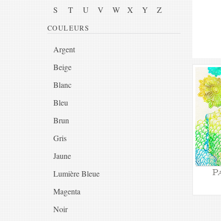
S
T
U
V
W
X
Y
Z
COULEURS
Argent
Beige
Blanc
Bleu
Brun
Gris
Jaune
P
Lumière Bleue
Magenta
Noir