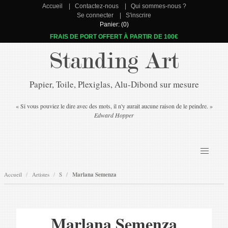
Accueil
Contactez-nous
Qui sommes-nous ?
Se connecter
S'inscrire
Panier: (0)
FRAIS DE PORT OFFERT À PARTIR DE 100€
Standing Art
Papier, Toile, Plexiglas, Alu-Dibond sur mesure
« Si vous pouviez le dire avec des mots, il n'y aurait aucune raison de le peindre. »
Edward Hopper
Accueil
Artistes
S
Marlana Semenza
Marlana Semenza